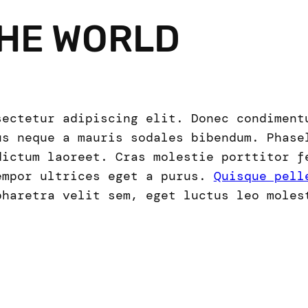
THE WORLD
sectetur adipiscing elit. Donec condiment
us neque a mauris sodales bibendum. Phase
dictum laoreet. Cras molestie porttitor f
empor ultrices eget a purus.
Quisque pell
pharetra velit sem, eget luctus leo moles