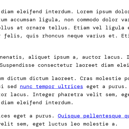
 diam eleifend interdum. Lorem ipsum dolo
tum accumsan ligula, non commodo dolor va
ellus at ornare tellus. Etiam vel ligula 
r felis, quis rhoncus neque varius et. Et
nenatis, aliquet ipsum a, auctor lacus. 
Suspendisse consectetur laoreet diam ele
um dictum dictum laoreet. Cras molestie p
rci sed
nunc tempor ultrices
eget a purus. 
tor lacus. Integer pharetra velit sem, eg
 diam eleifend interdum.
ices eget a purus.
Quisque pellentesque q
velit sem, eget luctus leo molestie a.